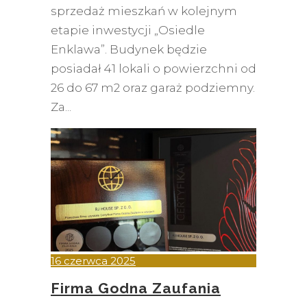
sprzedaż mieszkań w kolejnym
etapie inwestycji „Osiedle
Enklawa”. Budynek będzie
posiadał 41 lokali o powierzchni od
26 do 67 m2 oraz garaż podziemny.
Za
16 czerwca 2025
Firma Godna Zaufania