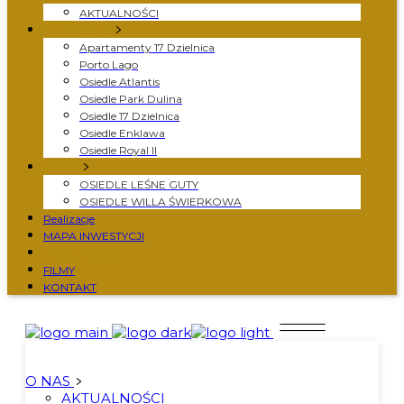
AKTUALNOŚCI
MIESZKANIA
Apartamenty 17 Dzielnica
Porto Lago
Osiedle Atlantis
Osiedle Park Dulina
Osiedle 17 Dzielnica
Osiedle Enklawa
Osiedle Royal II
DOMY
OSIEDLE LEŚNE GUTY
OSIEDLE WILLA ŚWIERKOWA
Realizacje
MAPA INWESTYCJI
FINANSOWANIE
FILMY
KONTAKT
O NAS
AKTUALNOŚCI