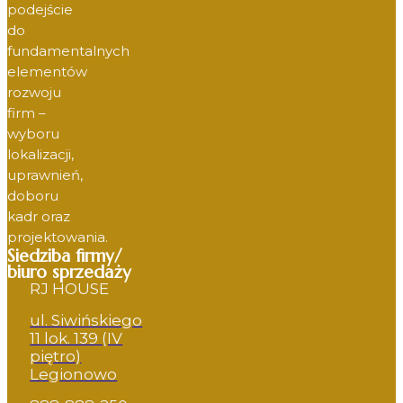
podejście
do
fundamentalnych
elementów
rozwoju
firm –
wyboru
lokalizacji,
uprawnień,
doboru
kadr oraz
projektowania.
Siedziba firmy/
biuro sprzedaży
RJ HOUSE
ul. Siwińskiego
11 lok. 139 (IV
piętro)
Legionowo