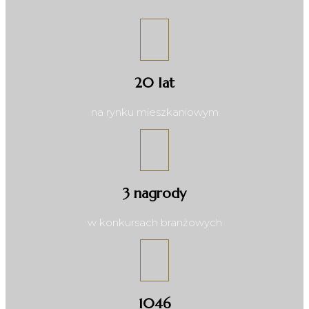
20 lat
na rynku mieszkaniowym
3 nagrody
w konkursach branżowych
1046