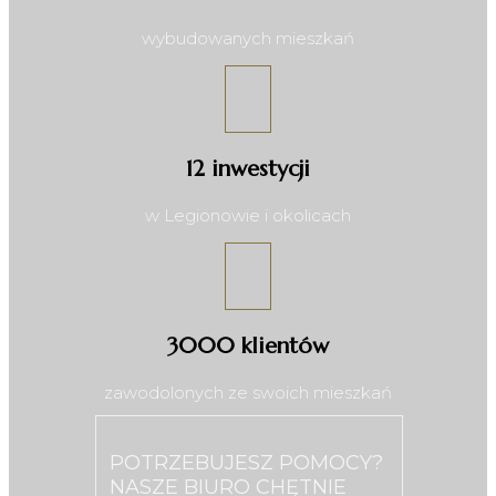
wybudowanych mieszkań
12 inwestycji
w Legionowie i okolicach
3000 klientów
zawodolonych ze swoich mieszkań
POTRZEBUJESZ POMOCY?
NASZE BIURO CHĘTNIE