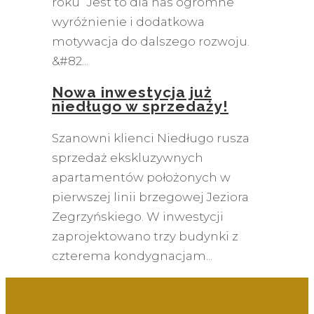
roku” Jest to dla nas ogromne
wyróżnienie i dodatkowa
motywacja do dalszego rozwoju.
&#82
Nowa inwestycja już
niedługo w sprzedaży!
Szanowni klienci Niedługo rusza
sprzedaż ekskluzywnych
apartamentów położonych w
pierwszej linii brzegowej Jeziora
Zegrzyńskiego. W inwestycji
zaprojektowano trzy budynki z
czterema kondygnacjam