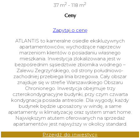
2
2
37 m
- 118 m
Ceny
Zapytaj o cenę
ATLANTIS to kameralne osiedle ekskluzywnych
apartamentowców, wychodzące naprzeciw
marzeniom klientów o posiadaniu własnego
mieszkania. Inwestycja zlokalizowana jest w
bezpośrednim sąsiedztwie zbiornika wodnego –
Zalewu Zegrzyńskiego, od strony południowo-
zachodniej przebiega linia brzegowa. Cały obszar
znajduje się w strefie Warszawskiego Obszaru
Chronionego. Inwestycja obejmuje trzy
czterokondygnacyjne budynki, przy czym czwarta
kondygnacja posiada antresole. Dla wygody, każdy
budynek będzie uposażony w windę, a same
apartamenty w klimatyzację oraz system smart home.
Największym atutem oferowanych na sprzedaż
apartamentów jest najwyższy w okolicy standard.
Przejdź do inwestycji