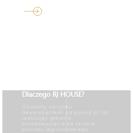
Dlaczego RJ HOUSE?
Działamy na rynku
deweloperskim od ponad 20 lat
realizując głównie
przedsięwzięcia na terenie
powiatu legionowskiego.