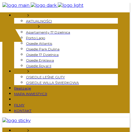
O NAS
AKTUALNOŚCI
MIESZKANIA
Apartamenty 17 Dzielnica
Porto Lago
Osiedle Atlantis
Osiedle Park Dulina
Osiedle 17 Dzielnica
Osiedle Enklawa
Osiedle Royal II
DOMY
OSIEDLE LEŚNE GUTY
OSIEDLE WILLA ŚWIERKOWA
Realizacje
MAPA INWESTYCJI
FINANSOWANIE
FILMY
KONTAKT
O NAS